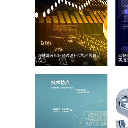
全面、系统的网站测试对于网
站
站建设来说是不可缺少的，关
时
系到网站后期运营和优化是否
不
能够按照我们预期的轨迹正常
不
运行，本文主要介绍的是网
好坏
站...
网站建设如何通过清扫“垃圾”恢复活
网站
网站建设
网站
力？
实用