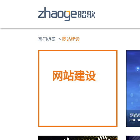
长
建设
网站
热门标签
>
网站建设
网站建设过程中，比较郁闷的
在
就是做了努力，却突然发现网
网站建设
页
站被惩罚，流量直线下降，很
高
多时候需要站长通过清扫网站
吸
垃圾链接来让网站恢复活
使
力。...
提...
网站
网站建设
网站
cano