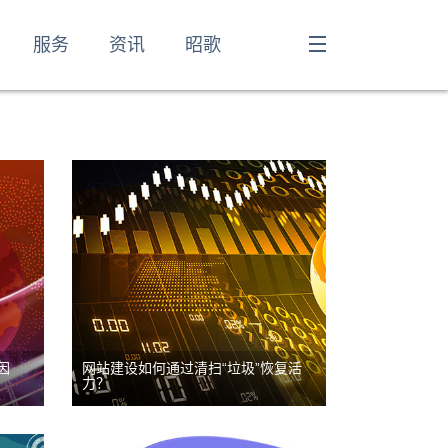
数，
多时候需要站长通过清扫网站
不
垃圾链接来让网站恢复活
服务
资讯
昭歌
力。...
网站建设
到营
提到网站建设就不得不提
很多
SEO，因为一个新网站若想
建
跟已经在互联网具有优势地位
不等
的网站相比肩，就必须经过
理解
SEO的过程，SEO技术对网
站建...
因
网站建设如何通过清扫“垃圾”恢复活
网站建设
力？