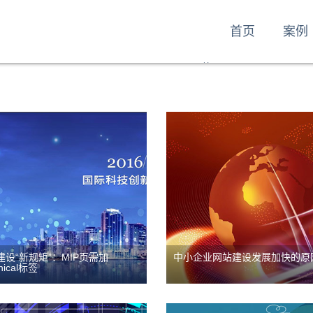
们却都跃跃欲试，所以网站
业网站建设占比还是占少
者们需要知道他的“...
但是近几年的增涨势头却
首页
案例
小...
首页
建设
网站建设
案例
服务
资讯
昭歌
网站建设过程中，创建预售
我们在护理阿旺终经常听
面用于产品推广对于网站提
销型网站建设一类的词，
转化率大有好处，比如可以
人理解为就是销售型网站
引流量、获得访客的信任、
设，然而营销型网站建设
线下促销更容易等，这里
于销售型网站建设，怎么
呢...
建设“新规矩”：MIP页需加
中小企业网站建设发展加快的原
建设
网站建设
nical标签