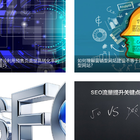
长在建设自己的网站的同
高权重链接对网站的重要
，也需要学习他人的网站来
言而喻，不仅是流量的导
断让自己进化，现在网站数
对权重的导入也很重要，
胜数，如何判断网站建设的
高权重链接也是网站建设
呢？...
要部分，下面昭歌信息介
一...
建设利用预售页面提高转化率的
如何理解营销型网站建设不等于
建设
网站建设
技巧
型网站？